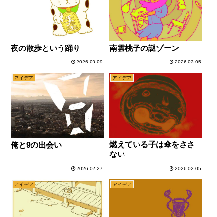
夜の散歩という踊り
南雲桃子の謎ゾーン
2026.03.09
2026.03.05
アイデア
アイデア
燃えている子は傘をささ
俺と9の出会い
ない
2026.02.27
2026.02.05
アイデア
アイデア