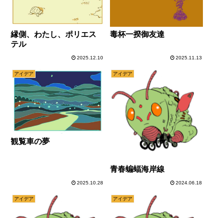
縁側、わたし、ポリエス
毒杯一揆御友達
テル
2025.12.10
2025.11.13
アイデア
アイデア
観覧車の夢
青春蝙蝠海岸線
2025.10.28
2024.06.18
アイデア
アイデア