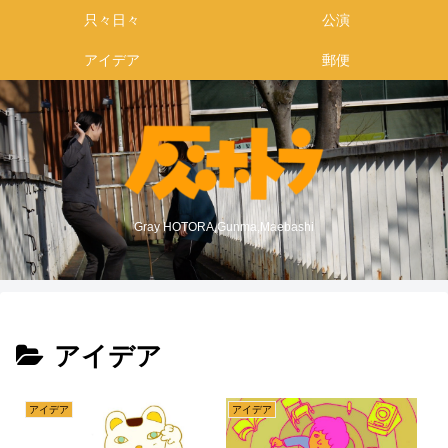
只々日々
公演
アイデア
郵便
Gray HOTORA,Gunma,Maebashi
アイデア
アイデア
アイデア