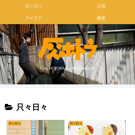
只々日々
公演
アイデア
郵便
Gray HOTORA,Gunma,Maebashi
只々日々
只々日々
只々日々