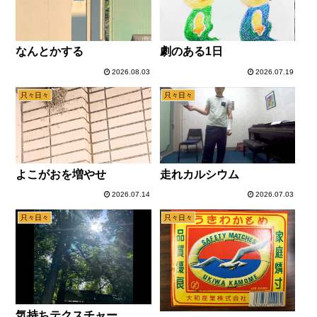
なんとかする
劇のある1日
2026.08.03
2026.07.19
只々日々
只々日々
よこがおを増やせ
走れカルシウム
2026.07.14
2026.07.03
只々日々
只々日々
気持ちテクスチャー