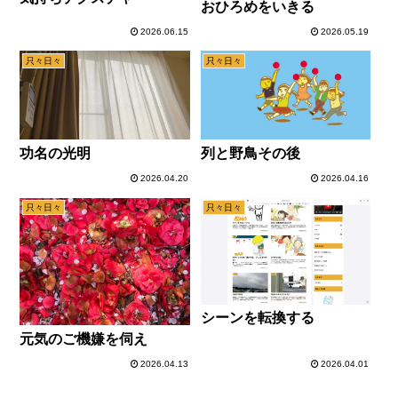
おひろめをいきる
2026.06.15
2026.05.19
只々日々
只々日々
功名の光明
列と野鳥その後
2026.04.20
2026.04.16
只々日々
只々日々
シーンを転換する
元気のご機嫌を伺え
2026.04.13
2026.04.01