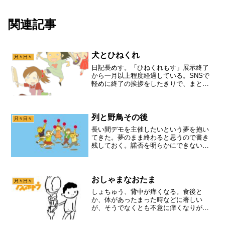
関連記事
犬とひねくれ
只々日々
日記長めす。「ひねくれもす」展示終了
から一月以上程度経過している。SNSで
軽めに終了の挨拶をしたきりで、まとも
に書き残していないように思うので書て
いおく。展示終了間もない稽古場で、役
者と振り返りを行なった。作品の狙いは
なんだったか？達成度は...
列と野鳥その後
只々日々
長い間デモを主催したいという夢を抱い
てきた。夢のまま終わると思うので書き
残しておく。諾否を明らかにできない
人々の作る列、「政治性不明さデモ」を
やってみたかった。個人の意見をうまく
言語化、体系化できない人々や、「わか
らない」「保留したい」「誰...
おしゃまなおたま
只々日々
しょちゅう、背中が痒くなる。食後と
か、体があったまった時などに著しい
が、そうでなくとも不意に痒くなりがち
な体質なのであって、その度に困ったこ
とになる。僕の背中の痒いポイントとい