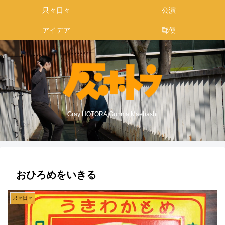
只々日々
公演
アイデア
郵便
Gray HOTORA,Gunma,Maebashi
おひろめをいきる
只々日々