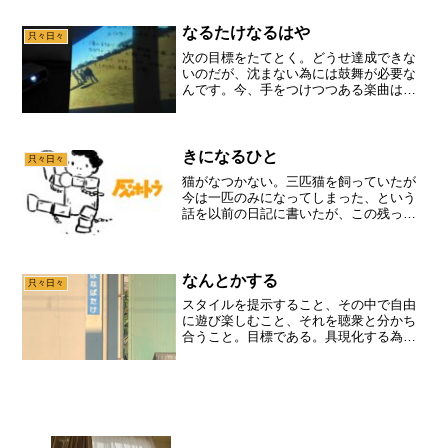
うものは、必ずちょうどぴったり手が届
かない場所に出現するように神...
なるたけなるはや
只々日々
次の目標をたてとく。どうせ達成できな
いのだが、沈まない為には鼓舞が必要な
んです。今、手をつけつつある楽曲は
「はっぱ」「マッチング」「彼岸たち」
の三つ。これらの試作が出来たら作曲作
業は一度やめる。で、いくつかの曲の編
曲を進め、その曲のアニメー...
きになるひと
只々日々
猫がなつかない。三匹猫を飼っていたが
今は一匹のみになってしまった、という
話を以前の日記に書いたが、この残った
猫が、とにかく臆病で人間に対する不信
感が根強く、もう飼って何年にもなるの
だが、一向になつく気配がない。車通り
の多い通りの脇にうずくま...
なんとかする
只々日々
スタイルを提示すること、その中で自由
に遊び楽しむこと、それを聴衆と分かち
合うこと。目標である。具現化する為の
期間は半年。そのラインに満たなければ
大恥を晒して終わるだろうな。最近1分程
度の小さな作品を作りながら、ゼロイチ
の感覚を自分に刷り込む...